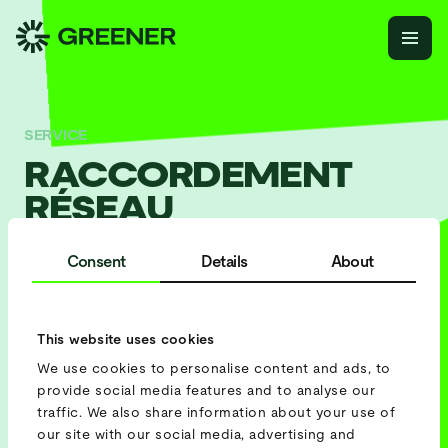
SERVICE
RACCORDEMENT
RÉSEAU
TEMPORAIRE
Consent
Details
About
Besoin d’un raccordement réseau temporaire ou d’une
solution plus rapide pour mettre un raccordement en
service ?
This website uses cookies
We use cookies to personalise content and ads, to
Nous fournissons un raccordement réseau temporaire en
provide social media features and to analyse our
une fraction du temps qu’il faut aux fournisseurs d’énergie
traffic. We also share information about your use of
pour installer un raccordement permanent. C’est une
our site with our social media, advertising and