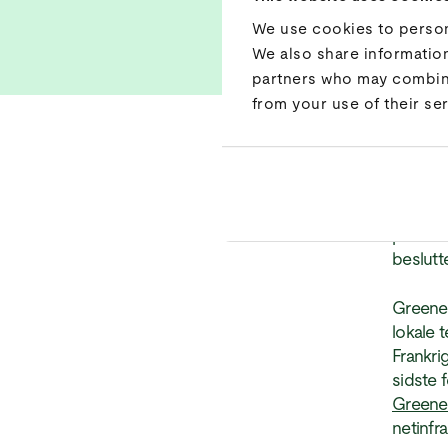
We use cookies to persona
We also share information
partners who may combine 
from your use of their ser
Greener
en hånd
netover
problem
beslutt
Greener
lokale 
Frankri
sidste 
Greene
netinfra