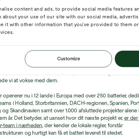
lise content and ads, to provide social media features and
 about your use of our site with our social media, advertis
it with other information that you’ve provided to them or 
vices.
 startede for få år siden som en hollandsk virksomhed og u
fuld batterier til festivaler og byggepladser i Holland. Men
Customize
belastning, stigende dieselpriser og skrappere emissionsregl
er, der ikke kun berører Holland, men hele Europa. Derfor
ede vi at vokse med dem.
 opererer nu i 12 lande i Europa med over 250 batterier, ded
teams i Holland, Storbritannien, DACH-regionen, Spanien, Port
g og Skandinavien samt over 1.000 afsluttede projekter alene 
fem år. Det betyder, at uanset hvor dit næste projekt er,
er der
r-team i nærheden
, der kender de lokale regler, forstår
strukturen og hurtigt kan få et batteri leveret til stedet.