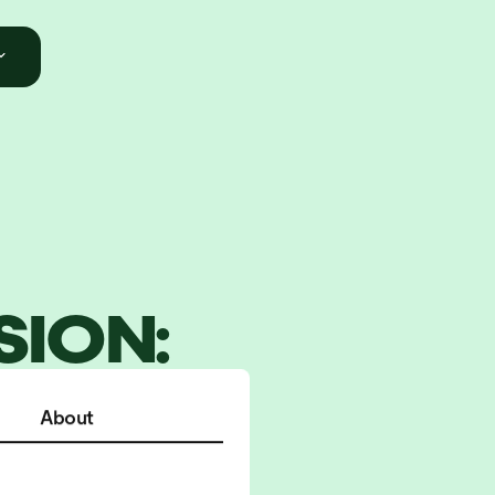
#
SION:
ROJEKT
About
EDEN