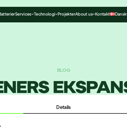
Batterier
Services
Technologi
Projekter
About us
Kontakt
Dansk
BLOG
NERS EKSPAN
T HVOR DIT P
Details
 ER VI I NÆRH
s