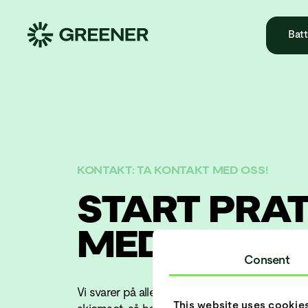
Batt
KONTAKT: TA KONTAKT MED OSS!
START PRA
MED GREEN
Consent
Vi svarer på alle spørsmål du måtte ha. Fyll ut
This website uses cookie