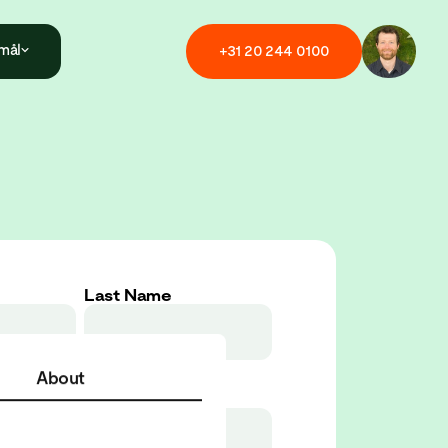
mål
+
3
1
2
0
2
4
4
0
1
0
0
Last Name
About