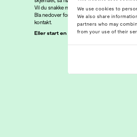
skjemaet, så hører du fra oss innen 24 timer.
Vil du snakke med en ekspert med én gang?
We use cookies to persona
Bla nedover for å finne riktig spesialist og ta
We also share information
kontakt.
partners who may combine 
from your use of their ser
Eller start en chat med Jelmer:
Start cha