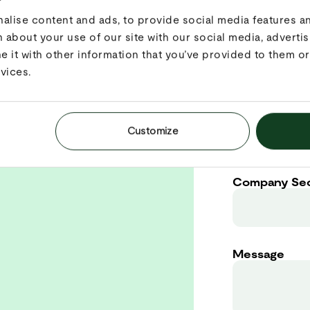
lise content and ads, to provide social media features and
 about your use of our site with our social media, advertis
Company ema
it with other information that you’ve provided to them or 
vices.
t
Company Na
Customize
Company Se
Message